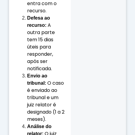
entra com o
recurso.
Defesa ao
A
recurso:
outra parte
tem 15 dias
úteis para
responder,
após ser
notificada.
Envio ao
O caso
tribunal:
é enviado ao
tribunal e um
juiz relator é
designado (1 a 2
meses).
Análise do
O juiz
relator: