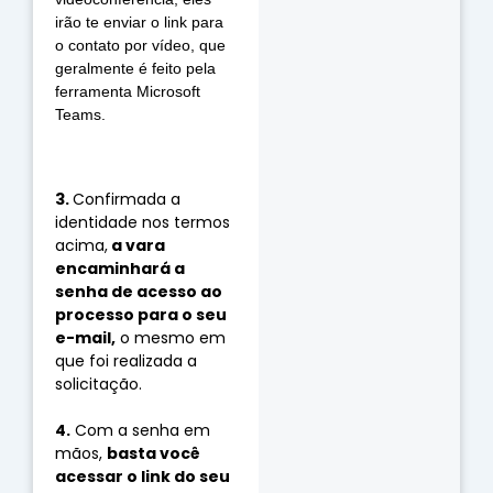
irão te enviar o link para 
o contato por vídeo, que 
geralmente é feito pela 
ferramenta Microsoft 
Teams. 
⠀⠀⠀⠀⠀⠀⠀⠀
3. 
Confirmada a 
identidade nos termos 
acima,
 a vara 
encaminhará a 
senha de acesso ao 
processo para o seu 
e-mail,
 o mesmo em 
que foi realizada a 
solicitação.
⠀⠀⠀⠀⠀⠀⠀⠀
4.
 Com a senha em 
mãos, 
basta você 
acessar o link do seu 