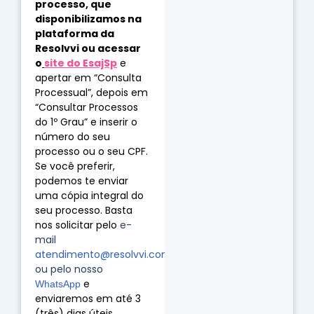
processo, que 
disponibilizamos na 
plataforma da 
Resolvvi ou acessar 
o
site do EsajSp
 e 
apertar em “Consulta 
Processual”, depois em 
“Consultar Processos 
do 1º Grau” e inserir o 
número do seu 
processo ou o seu CPF.
Se você preferir, 
podemos te enviar 
uma cópia integral do 
seu processo. Basta 
nos solicitar pelo
 e-
mail 
atendimento@resolvvi.com
ou pelo nosso 
 e 
WhatsApp
enviaremos em até 3 
(três) dias úteis. 