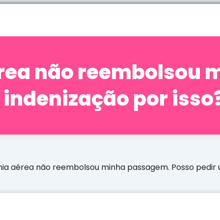
rea não reembolsou 
 indenização por isso
a aérea não reembolsou minha passagem. Posso pedir u