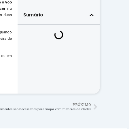
e o voo
ser na
Sumário
as duas
quando
eira de
e ou em
PRÓXIMO
umentos são necessários para viajar com menores de idade?