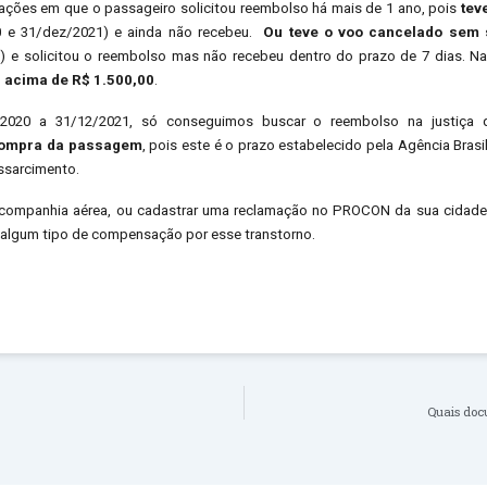
ções em que o passageiro solicitou reembolso há mais de 1 ano, pois
tev
0 e 31/dez/2021) e ainda não recebeu.
Ou teve o voo cancelado sem 
2) e solicitou o reembolso mas não recebeu dentro do prazo de 7 dias. N
r acima de R$ 1.500,00
.
3/2020 a 31/12/2021, só conseguimos buscar o reembolso na justiça 
compra da passagem
, pois este é o prazo estabelecido pela Agência Brasil
essarcimento.
 companhia aérea, ou cadastrar uma reclamação no PROCON da sua cidad
o algum tipo de compensação por esse transtorno.
Quais doc