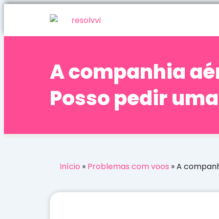
A companhia aé
Posso pedir uma
Início
»
Problemas com voos
»
A companhi