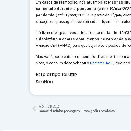
Em casos de reembolso, nós atuamos apenas nas situa
cancelado durante a pandemia
(entre 19/mar/202
pandemia
(até 18/mar/2020 e a partir de 1º/jan/202
situações a passagem deve ter sido adquirida no
valo
Infelizmente, para voos fora do período de 19/0
a
desistência ocorre com menos de 24h após a 
Aviação Civil (ANAC) para que seja feito o pedido de r
Mas você pode entrar em contato diretamente com a
sites, o
consumidor.gov.br
ou o
Reclame Aqui
, exigind
Este artigo foi útil?
Sim
Não
ANTERIOR
Cancelei minha passagem. Posso pedir reembolso?