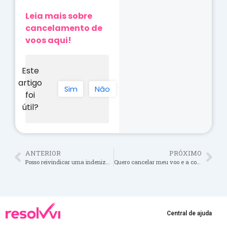
Leia mais sobre
cancelamento de
voos aqui!
Este
artigo
Sim
Não
foi
útil?
ANTERIOR
PRÓXIMO
Posso reivindicar uma indenização se o atraso na chegada ao destino final foi de menos de 4 horas?
Quero cancelar meu voo e a companhia aérea cobra uma multa. Posso reivindicar uma indenização?
Central de ajuda