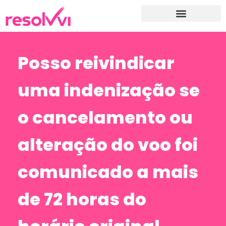
Posso reivindicar
uma indenização se
o cancelamento ou
alteração do voo foi
comunicado a mais
de 72 horas do