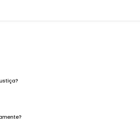
ustiça?
damente?