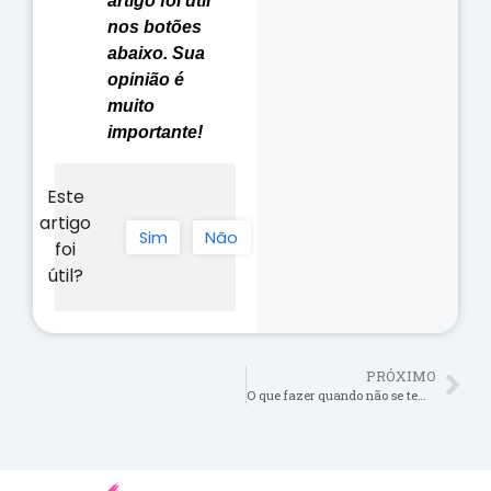
artigo foi útil
nos botões
abaixo. Sua
opinião é
muito
importante!
Este
artigo
Sim
Não
foi
útil?
PRÓXIMO
O que fazer quando não se tem o Registro de Irregularidade de Bagagem (RIB)?