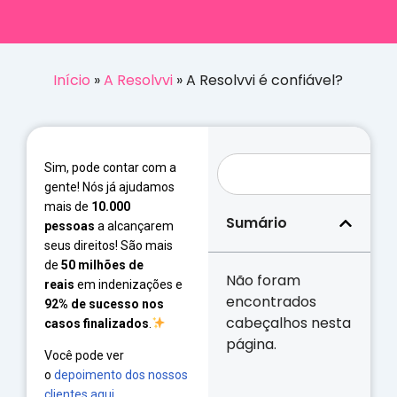
Início
»
A Resolvvi
»
A Resolvvi é confiável?
Sim, pode contar com a
gente! N
ós já ajudamos
mais de
10.
000
Sumário
pessoas
a alcançarem
seus direitos! São mais
de
50 milhões de
Não foram
reais
em indenizações e
encontrados
92% de sucesso nos
cabeçalhos nesta
casos finalizados
.
página.
Você pode ver
o
depoimento dos nossos
clientes aqui
.